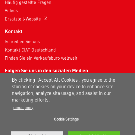
Häufig gestellte Fragen
Videos
Ersatzteil-Website
open_in_new
Kontakt
Schreiben Sie uns
Kontakt CIAT Deutschland
Finden Sie ein Verkaufsbüro weltweit
Folgen Sie uns in den sozialen Medien
By clicking “Accept All Cookies”, you agree to the
storing of cookies on your device to enhance site
navigation, analyze site usage, and assist in our
marketing efforts.
Cookie policy
Datenschutzhinweis
|
Impressum
|
Nutzungsbedingungen
|
Cookie Settings
AGB
|
Sitemap
Ein Carrier-Unternehmen
©2026 Carrier. Alle Rechte Vorbehalten.