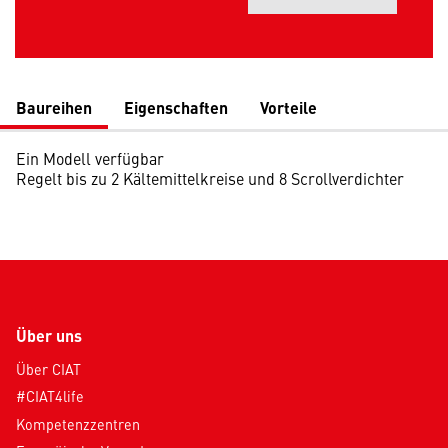
Öff
Baureihen
Eigenschaften
Vorteile
Ein Modell verfügbar
Regelt bis zu 2 Kältemittelkreise und 8 Scrollverdichter
Über uns
Über CIAT
#CIAT4life
Kompetenzzentren