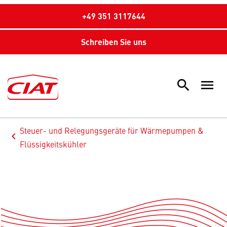
+49 351 3117644
Schreiben Sie uns
search
menu
Sea
Steuer- und Relegungsgeräte für Wärmepumpen &
keyboard_arrow_left
Arrow back
Flüssigkeitskühler