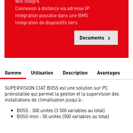
Wifi intégré
Connexion à distance via adresse IP
Intégration possible dans une BMS
Intégration de dispositifs tiers
Documents
keyboard_arrow_right
Opens
Gamme
Utilisation
Description
Avantages
SUPERVISION CIAT BOSS est une solution sur PC
préinstallée qui permet la gestion et la supervision des
installations de climatisation jusqu'à :
BOSS : 300 unités (3 500 variables au total)
BOSS mini : 50 unités (500 variables au total)