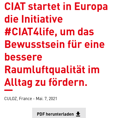
CIAT startet in Europa
die Initiative
#CIAT4life, um das
Bewusstsein für eine
bessere
Raumluftqualität im
Alltag zu fördern.
CULOZ, France -
Mai. 7, 2021
PDF herunterladen
file_download
Wird in