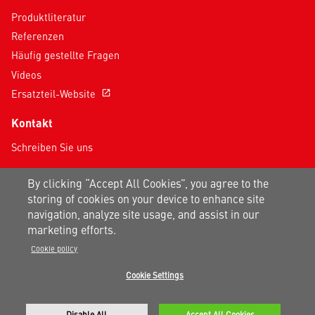
Produktliteratur
Referenzen
Häufig gestellte Fragen
Videos
Ersatzteil-Website
open_in_new
Kontakt
Schreiben Sie uns
Folgen Sie uns in den sozialen Medien
By clicking “Accept All Cookies”, you agree to the
storing of cookies on your device to enhance site
navigation, analyze site usage, and assist in our
marketing efforts.
Cookie policy
Datenschutzhinweis
|
Nutzungsbedingungen
|
Sitemap
Cookie Settings
Ein Carrier-Unternehmen
©2026 Carrier. Alle Rechte Vorbehalten.
Disable All
Accept All Cookies