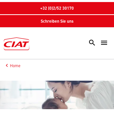
+32 (0)2/52 30170
Schreiben Sie uns
search
menu
Sea
keyboard_arrow_left
Home
Arrow back