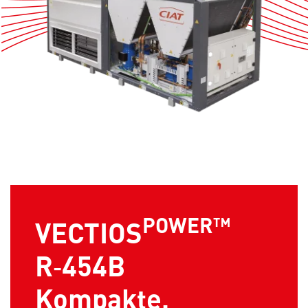
POWER™
VECTIOS
R‑454B
Kompakte,