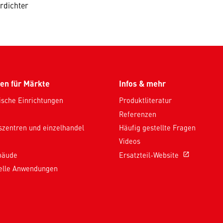
erdichter
en für Märkte
Infos & mehr
ische Einrichtungen
Produktliteratur
Referenzen
szentren und einzelhandel
Häufig gestellte Fragen
Videos
bäude
Ersatzteil-Website
open_in_new
ielle Anwendungen