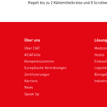
Regelt bis zu 2 Kältemittelkreise und 8 Scrollv
Über uns
Lösung
Über CIAT
Medizin
#CIAT4life
Hotels
Kompetenzzentren
Einkauf
Europäische Verordnungen
Logistik
Zertifizierungen
Büroge
Karriere
Industr
News
Speak Up