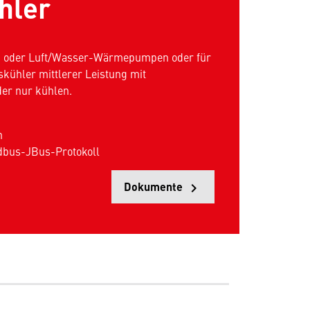
hler
 oder Luft/Wasser-Wärmepumpen oder für
skühler mittlerer Leistung mit
oder nur kühlen.
n
dbus-JBus-Protokoll
Dokumente
keyboard_arrow_right
Öffnet i