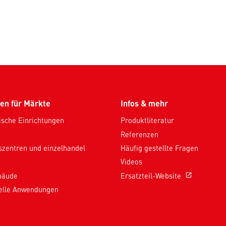
en für Märkte
Infos & mehr
ische Einrichtungen
Produktliteratur
Referenzen
szentren und einzelhandel
Häufig gestellte Fragen
Videos
bäude
Ersatzteil-Website
open_in_new
ielle Anwendungen