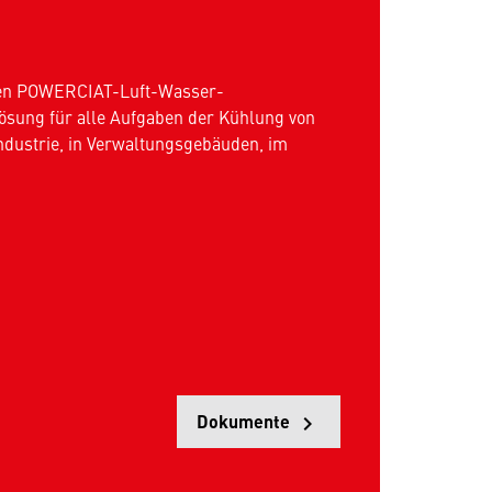
nten POWERCIAT-Luft-Wasser-
Lösung für alle Aufgaben der Kühlung von
ndustrie, in Verwaltungsgebäuden, im
Dokumente
keyboard_arrow_right
Öffnet i