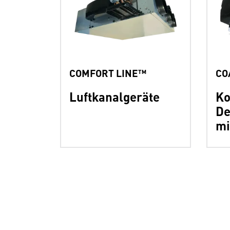
COMFORT LINE™
CO
Luftkanalgeräte
Ko
De
mi