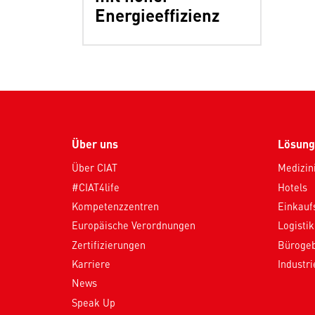
Energieeffizienz
Über uns
Lösung
Über CIAT
Medizin
#CIAT4life
Hotels
Kompetenzzentren
Einkauf
Europäische Verordnungen
Logistik
Zertifizierungen
Büroge
Karriere
Industr
News
Speak Up