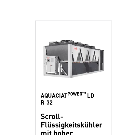
POWER™
AQUACIAT
LD
R‑32
Scroll-
Flüssigkeitskühler
mit hoher