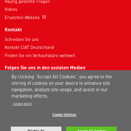
Häufig gestellte Fragen
Videos
Ersatzteil-Website
open_in_new
Kontakt
Schreiben Sie uns
Kontakt CIAT Deutschland
Finden Sie ein Verkaufsbüro weltweit
Folgen Sie uns in den sozialen Medien
By clicking “Accept All Cookies”, you agree to the
storing of cookies on your device to enhance site
navigation, analyze site usage, and assist in our
marketing efforts.
Cookie policy
Datenschutzhinweis
|
Impressum
|
Nutzungsbedingungen
|
Cookie Settings
AGB
|
Sitemap
Ein Carrier-Unternehmen
©2026 Carrier. Alle Rechte Vorbehalten.