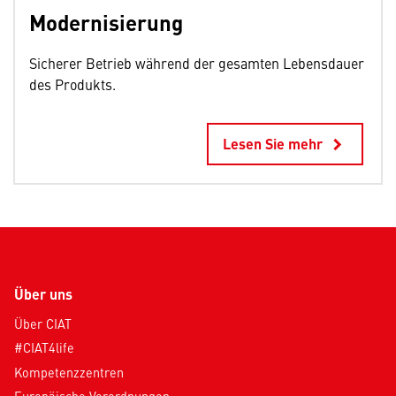
Modernisierung
Sicherer Betrieb während der gesamten Lebensdauer
des Produkts.
Lesen Sie mehr
keyboard_arrow_right
Über uns
Über CIAT
#CIAT4life
Kompetenzzentren