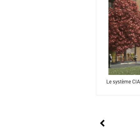
Le système CIAT 
chevron_left
Précédent