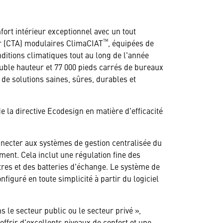
ort intérieur exceptionnel avec un tout
™
air (CTA) modulaires ClimaCIAT
, équipées de
nditions climatiques tout au long de l'année
ouble hauteur et 77 000 pieds carrés de bureaux
de solutions saines, sûres, durables et
 la directive Ecodesign en matière d'efficacité
nnecter aux systèmes de gestion centralisée du
ment. Cela inclut une régulation fine des
tres et des batteries d'échange. Le système de
figuré en toute simplicité à partir du logiciel
s le secteur public ou le secteur privé »,
ffrir d'excellents niveaux de confort et une