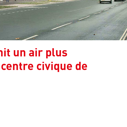
it un air plus
 centre civique de
un nouvel onglet