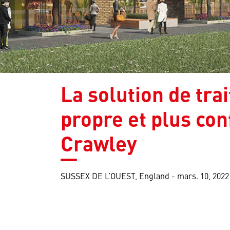
La solution de trai
propre et plus con
Crawley
SUSSEX DE L’OUEST, England -
mars. 10, 2022