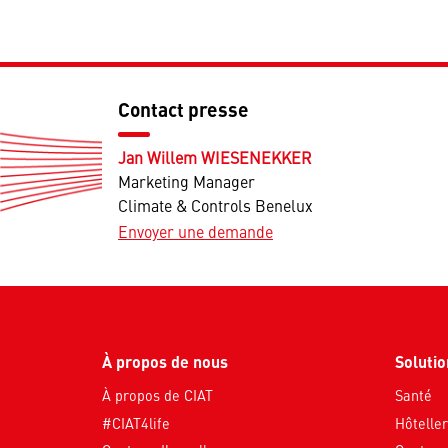
Contact presse
Jan Willem WIESENEKKER
Marketing Manager
Climate & Controls Benelux
Envoyer une demande
À propos de nous
Soluti
À propos de CIAT
Santé
#CIAT4life
Hôteller