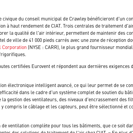
 civique du conseil municipal de Crawley bénéficieront d'un conf
tion à haut rendement de CIAT. Trois centrales de traitement d'
orer la qualité de l'air intérieur, permettent de maintenir des co
tel de ville de 41 000 pieds carrés avec une zone de réception d
l Corporation
(NYSE : CARR), le plus grand fournisseur mondial 
frigorifiques.
utes certifiées Eurovent et répondent aux dernières exigences de
on électronique intelligent avancé, ce qui leur permet de se co
fficacité dans le cadre d'un système complet de soutien du bâti
 la gestion des ventilateurs, des niveaux d'encrassement des fil
 compris le câblage et les capteurs, peut être sélectionné et con
 de ventilation complète pour tous les bâtiments, que ce soit dan
es des solutions de traitement de l'air chez CIAT. « En plus d'o