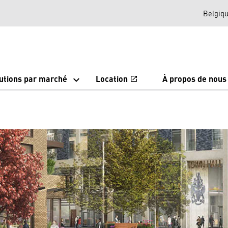
Belgiq
utions par marché
Location
À propos de nous
open_in_new
Ouvrir un nou