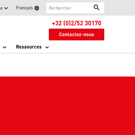
Rechercher
search
Français
ue
language
Search
Sélectionner une lan
+32 (0)2/52 30170
Contactez-nous
Ressources
vel onglet