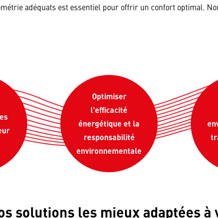
métrie adéquats est essentiel pour offrir un confort optimal. N
Optimiser
l'efficacité
des
énergétique et la
en
eur
responsabilité
tr
environnementale
s solutions les mieux adaptées à