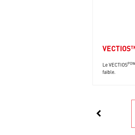
VECTIOS™
PO
Le VECTIOS
faible.
chevron_left
Précédent