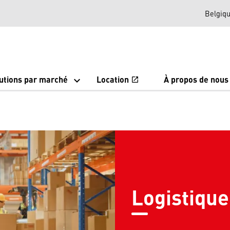
Belgiq
utions par marché
Location
À propos de nous
open_in_new
Ouvrir un nou
Logistique