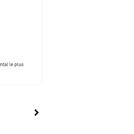
tal le plus
chevron_right
Suivant