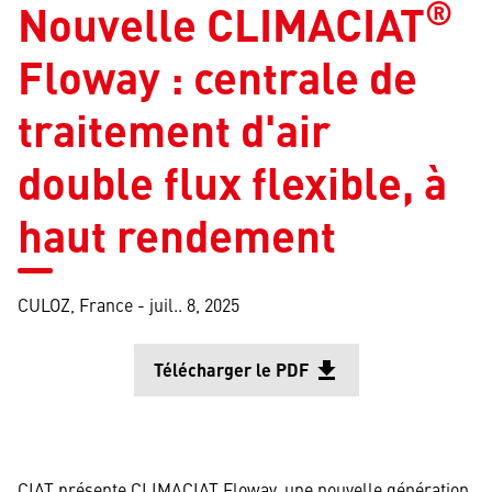
®
Nouvelle CLIMACIAT
Floway : centrale de
traitement d'air
double flux flexible, à
haut rendement
CULOZ, France -
juil.. 8, 2025
Télécharger le PDF
file_download
Ouvrir 
CIAT présente CLIMACIAT Floway, une nouvelle génération