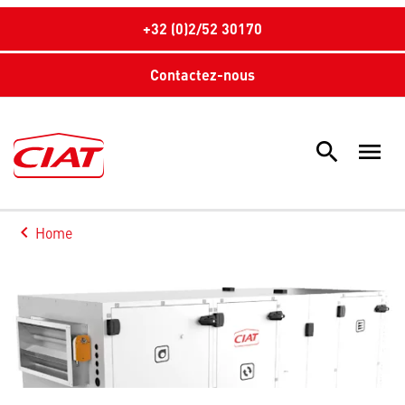
+32 (0)2/52 30170
Contactez-nous
search
menu
Sea
keyboard_arrow_left
Home
Arrow back