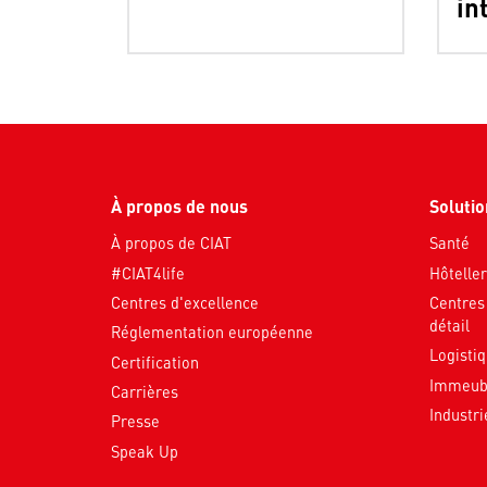
in
À propos de nous
Soluti
À propos de CIAT
Santé
#CIAT4life
Hôteller
Centres d'excellence
Centres
détail
Réglementation européenne
Logisti
Certification
Immeubl
Carrières
Industri
Presse
Speak Up