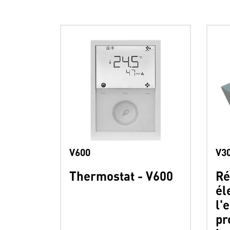
V600
V3
Thermostat - V600
Ré
él
l'
pr