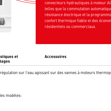
convecteurs hydrauliques à moteur AC o
telles que la commutation automatique 
résistance électrique et la programma
confort thermique fiable et des écon
résidentiels ou commerciaux.
stiques et
Accessoires
tages
égulation sur l’eau agissant sur des vannes à moteurs thermique
des modèles: