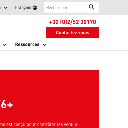
Rechercher
search
Français
ue
language
Search
Sélectionner une lan
+32 (0)2/52 30170
Contactez-nous
Ressources
vel onglet
V6+
e est conçu pour contrôler les ventilo-