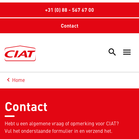
+31 (0) 88 - 567 67 00
Contact
search
menu
Sea
keyboard_arrow_left
Home
Arrow back
Contact
Hebt u een algemene vraag of opmerking voor CIAT?
Vul het onderstaande formulier in en verzend het.