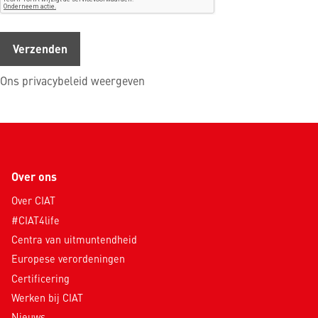
Ons privacybeleid weergeven
Over ons
Over CIAT
#CIAT4life
Centra van uitmuntendheid
Europese verordeningen
Certificering
Werken bij CIAT
Nieuws