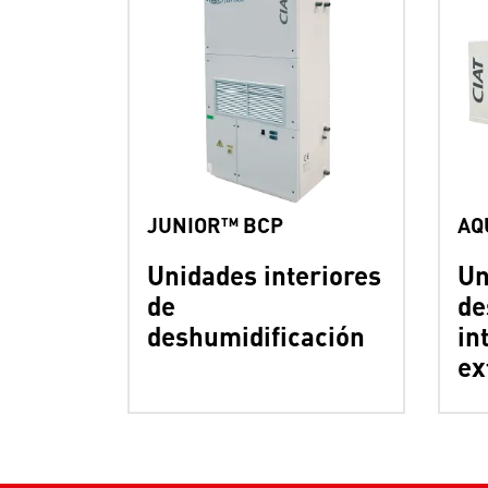
JUNIOR™ BCP
AQ
Unidades interiores
Un
de
de
deshumidificación
in
ex