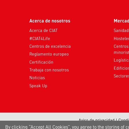
Acerca de nosotros
Merca
Acerca de CIAT
Sanidad
#CIAT4Life
Hostele
Centros de excelencia
Centros
minoris
Reglamento europeo
Logístic
Certificación
Edificio
Trabaja con nosotros
Sectores
Noticias
Speak Up
Aviso de privacidad
|
Condi
By clicking “Accept All Cookies”, you agree to the storing of c