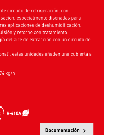
e circuito de refrigeración, con
nsación, especialmente diseñadas para
tras aplicaciones de deshumidificación.
ulsión y retorno con tratamiento
ía del aire de extracción con un circuito de
cional), estas unidades añaden una cubierta a
74 kg/h
Documentación
keyboard_arrow_right
Opens in a 