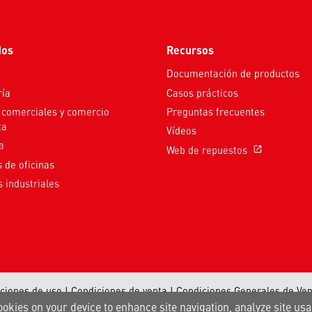
dos
Recursos
Documentación de productos
ría
Casos prácticos
 comerciales y comercio
Preguntas frecuentes
ta
Vídeos
a
Web de repuestos
open_in_new
s de oficinas
 industriales
ciones de uso
|
Condiciones de venta
|
Condiciones Generales de Ven
Una Compañía de Carrier
ookies on your device to enhance site navigation, analyze site usa