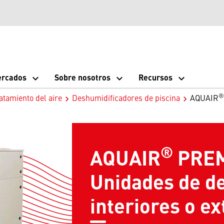
rcados
Sobre nosotros
Recursos
®
atamiento del aire
Deshumidificadores de piscina
AQUAIR
®
AQUAIR
PREM
Unidades de d
interiores o ex