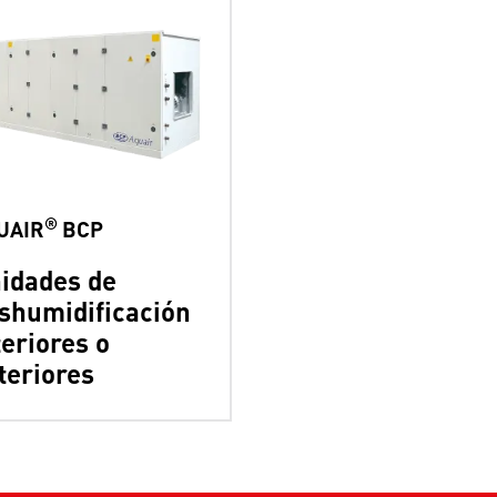
®
UAIR
BCP
idades de
shumidificación
teriores o
teriores