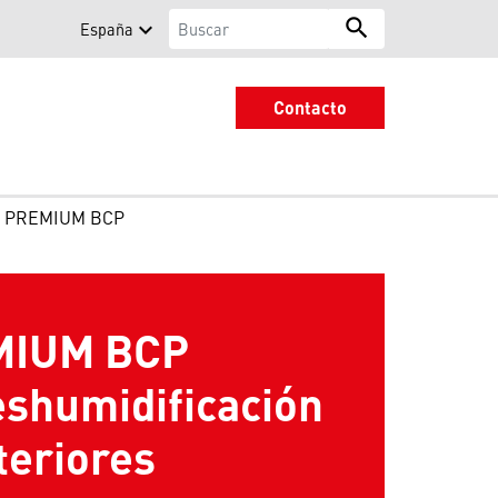
Buscar
search
España
Search
Contacto
PREMIUM BCP
IUM BCP
eshumidificación
teriores