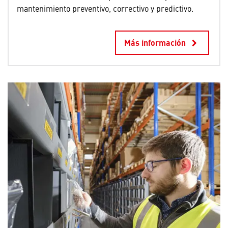
mantenimiento preventivo, correctivo y predictivo.
Más información
keyboard_arrow_right