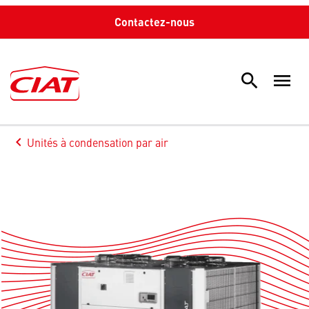
Contactez-nous
search
menu
Sea
keyboard_arrow_left
Unités à condensation par air
Arrow back