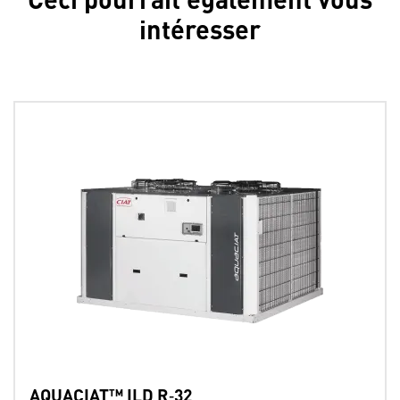
intéresser
AQUACIAT™ ILD R‑32