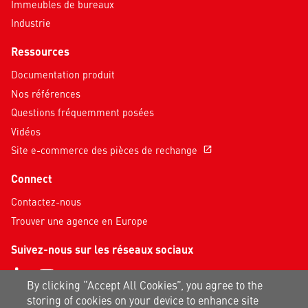
Immeubles de bureaux
Industrie
Ressources
Documentation produit
Nos références
Questions fréquemment posées
Vidéos
Site e-commerce des pièces de rechange
open_in_new
Connect
Contactez-nous
Trouver une agence en Europe
Suivez-nous sur les réseaux sociaux
By clicking “Accept All Cookies”, you agree to the
storing of cookies on your device to enhance site