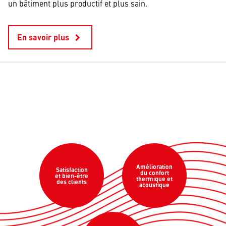
un bâtiment plus productif et plus sain.
En savoir plus
keyboard_arrow_right
Amélioration
Satisfaction
du confort
et bien-être
thermique et
des clients
acoustique