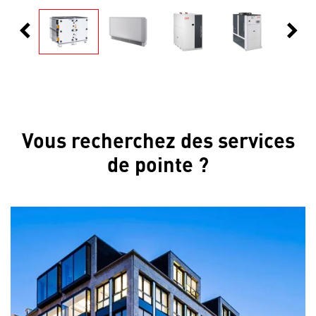
chevron_left
chevron_right
Précédent
Suiva
Vous recherchez des services
de pointe ?