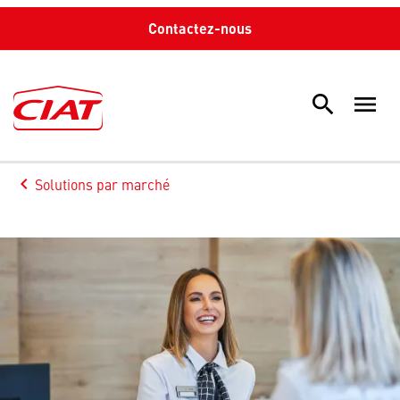
Contactez-nous
search
menu
Sea
keyboard_arrow_left
Solutions par marché
Arrow back