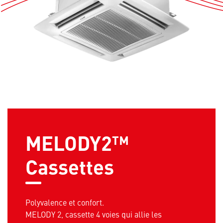
MELODY2™
Cassettes
Polyvalence et confort.
MELODY 2, cassette 4 voies qui allie les