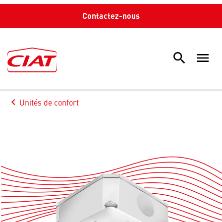
Contactez-nous
search
menu
Sea
keyboard_arrow_left
Unités de confort
Arrow back