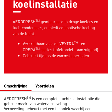
koelinstallatie
TM
AEROFRESH
geïntegreerd in droge koelers en
luchtcondensors, en biedt adiabatische koeling
van de lucht.
TM
Verkrijgbaar voor de VEXTRA
- en
TM
OPERA
-series (tafelmodel - aanzuigend)
Gebruikt tijdens de warmste perioden
Omschrijving
Voordelen
TM
AEROFRESH
is een complete luchtkoelinstallatie die
gebruikmaakt van waterverneveling.
Verneveling gebeurt met een techniek waarbij een