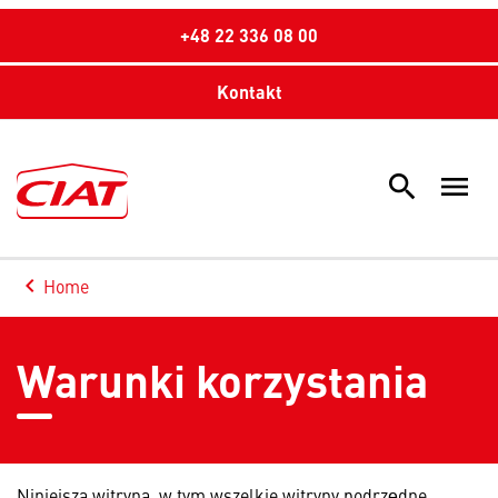
+48 22 336 08 00
Kontakt
search
menu
Sea
keyboard_arrow_left
Home
Arrow back
Warunki korzystania
Niniejsza witryna, w tym wszelkie witryny podrzędne