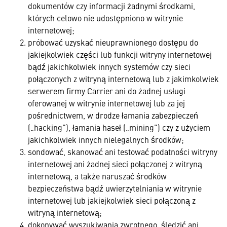
dokumentów czy informacji żadnymi środkami,
których celowo nie udostępniono w witrynie
internetowej;
próbować uzyskać nieuprawnionego dostępu do
jakiejkolwiek części lub funkcji witryny internetowej
bądź jakichkolwiek innych systemów czy sieci
połączonych z witryną internetową lub z jakimkolwiek
serwerem firmy Carrier ani do żadnej usługi
oferowanej w witrynie internetowej lub za jej
pośrednictwem, w drodze łamania zabezpieczeń
(„hacking”), łamania haseł („mining”) czy z użyciem
jakichkolwiek innych nielegalnych środków;
sondować, skanować ani testować podatności witryny
internetowej ani żadnej sieci połączonej z witryną
internetową, a także naruszać środków
bezpieczeństwa bądź uwierzytelniania w witrynie
internetowej lub jakiejkolwiek sieci połączoną z
witryną internetową;
dokonywać wyszukiwania zwrotnego, śledzić ani