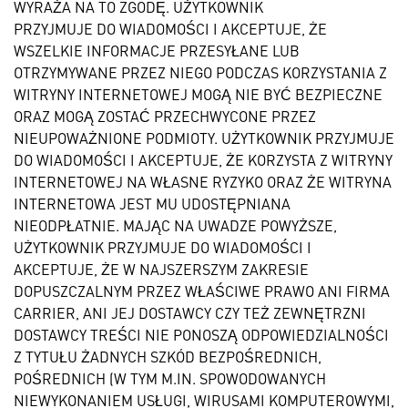
WYRAŻA NA TO ZGODĘ. UŻYTKOWNIK
PRZYJMUJE DO WIADOMOŚCI I AKCEPTUJE, ŻE
WSZELKIE INFORMACJE PRZESYŁANE LUB
OTRZYMYWANE PRZEZ NIEGO PODCZAS KORZYSTANIA Z
WITRYNY INTERNETOWEJ MOGĄ NIE BYĆ BEZPIECZNE
ORAZ MOGĄ ZOSTAĆ PRZECHWYCONE PRZEZ
NIEUPOWAŻNIONE PODMIOTY. UŻYTKOWNIK PRZYJMUJE
DO WIADOMOŚCI I AKCEPTUJE, ŻE KORZYSTA Z WITRYNY
INTERNETOWEJ NA WŁASNE RYZYKO ORAZ ŻE WITRYNA
INTERNETOWA JEST MU UDOSTĘPNIANA
NIEODPŁATNIE. MAJĄC NA UWADZE POWYŻSZE,
UŻYTKOWNIK PRZYJMUJE DO WIADOMOŚCI I
AKCEPTUJE, ŻE W NAJSZERSZYM ZAKRESIE
DOPUSZCZALNYM PRZEZ WŁAŚCIWE PRAWO ANI FIRMA
CARRIER, ANI JEJ DOSTAWCY CZY TEŻ ZEWNĘTRZNI
DOSTAWCY TREŚCI NIE PONOSZĄ ODPOWIEDZIALNOŚCI
Z TYTUŁU ŻADNYCH SZKÓD BEZPOŚREDNICH,
POŚREDNICH (W TYM M.IN. SPOWODOWANYCH
NIEWYKONANIEM USŁUGI, WIRUSAMI KOMPUTEROWYMI,