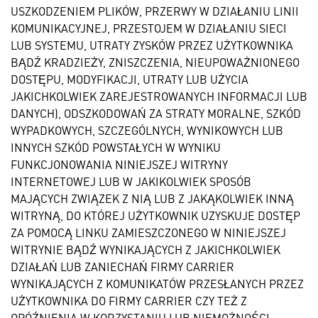
USZKODZENIEM PLIKÓW, PRZERWY W DZIAŁANIU LINII
KOMUNIKACYJNEJ, PRZESTOJEM W DZIAŁANIU SIECI
LUB SYSTEMU, UTRATY ZYSKÓW PRZEZ UŻYTKOWNIKA
BĄDŹ KRADZIEŻY, ZNISZCZENIA, NIEUPOWAŻNIONEGO
DOSTĘPU, MODYFIKACJI, UTRATY LUB UŻYCIA
JAKICHKOLWIEK ZAREJESTROWANYCH INFORMACJI LUB
DANYCH), ODSZKODOWAŃ ZA STRATY MORALNE, SZKÓD
WYPADKOWYCH, SZCZEGÓLNYCH, WYNIKOWYCH LUB
INNYCH SZKÓD POWSTAŁYCH W WYNIKU
FUNKCJONOWANIA NINIEJSZEJ WITRYNY
INTERNETOWEJ LUB W JAKIKOLWIEK SPOSÓB
MAJĄCYCH ZWIĄZEK Z NIĄ LUB Z JAKĄKOLWIEK INNĄ
WITRYNĄ, DO KTÓREJ UŻYTKOWNIK UZYSKUJE DOSTĘP
ZA POMOCĄ LINKU ZAMIESZCZONEGO W NINIEJSZEJ
WITRYNIE BĄDŹ WYNIKAJĄCYCH Z JAKICHKOLWIEK
DZIAŁAŃ LUB ZANIECHAŃ FIRMY CARRIER
WYNIKAJĄCYCH Z KOMUNIKATÓW PRZESŁANYCH PRZEZ
UŻYTKOWNIKA DO FIRMY CARRIER CZY TEŻ Z
OPÓŹNIENIA W KORZYSTANIU LUB NIEMOŻNOŚCI