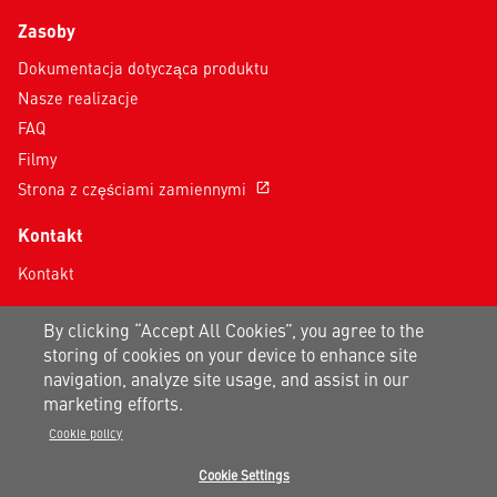
Zasoby
Dokumentacja dotycząca produktu
Nasze realizacje
FAQ
Filmy
Strona z częściami zamiennymi
open_in_new
Kontakt
Kontakt
Dołącz do nas na:
By clicking “Accept All Cookies”, you agree to the
storing of cookies on your device to enhance site
navigation, analyze site usage, and assist in our
marketing efforts.
Cookie policy
Informacja o prywatności
|
Warunki korzystania
|
Mapa strony
Cookie Settings