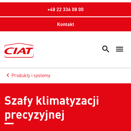
+48 22 336 08 00
Kontakt
search
menu
Sea
keyboard_arrow_left
Produkty i systemy
Arrow back
Szafy klimatyzacji
precyzyjnej