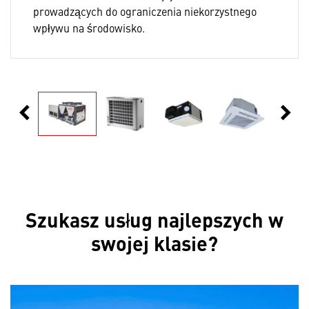
prowadzących do ograniczenia niekorzystnego
wpływu na środowisko.
chevron_left
chevron_right
Poprzedni
Nast
Szukasz usług najlepszych w
swojej klasie?