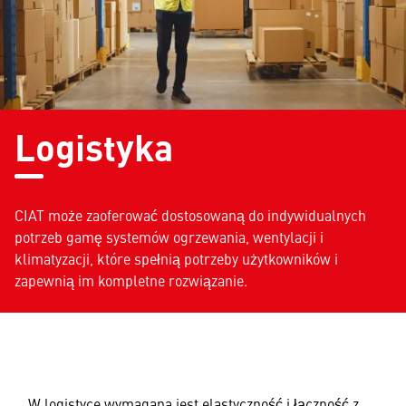
Logistyka
CIAT może zaoferować dostosowaną do indywidualnych
potrzeb gamę systemów ogrzewania, wentylacji i
klimatyzacji, które spełnią potrzeby użytkowników i
zapewnią im kompletne rozwiązanie.
W logistyce wymagana jest elastyczność i łączność z