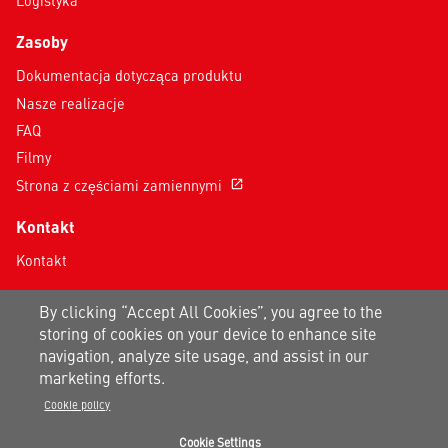
Zasoby
Dokumentacja dotycząca produktu
Nasze realizacje
FAQ
Filmy
Strona z częściami zamiennymi
open_in_new
Kontakt
Kontakt
Dołącz do nas na:
By clicking “Accept All Cookies”, you agree to the
storing of cookies on your device to enhance site
navigation, analyze site usage, and assist in our
marketing efforts.
Cookie policy
Cookie Settings
Informacja o prywatności
|
Warunki korzystania
|
Mapa strony