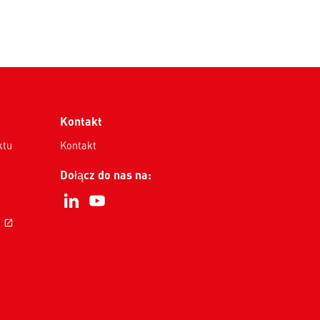
Kontakt
ktu
Kontakt
Dołącz do nas na:
i
open_in_new