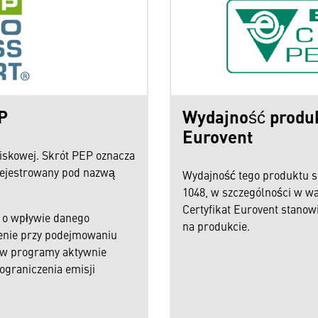
P
Wydajność produk
Eurovent
iskowej. Skrót PEP oznacza
arejestrowany pod nazwą
Wydajność tego produktu s
1048, w szczególności w wa
Certyfikat Eurovent stano
i o wpływie danego
na produkcie.
enie przy podejmowaniu
ię w programy aktywnie
ograniczenia emisji