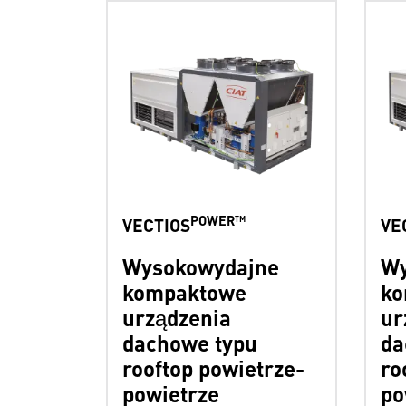
POWER™
VECTIOS
VE
Wysokowydajne
Wy
kompaktowe
ko
urządzenia
ur
dachowe typu
da
rooftop powietrze-
ro
powietrze
po