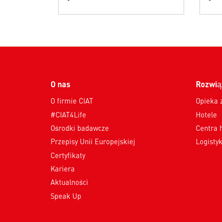
O nas
Rozwią
O firmie CIAT
Opieka 
#CIAT4Life
Hotele
Ośrodki badawcze
Centra 
Przepisy Unii Europejskiej
Logisty
Certyfikaty
Kariera
Aktualności
Speak Up