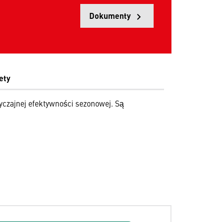
Dokumenty
keyboard_arrow_right
Opens in a 
ety
czajnej efektywności sezonowej. Są