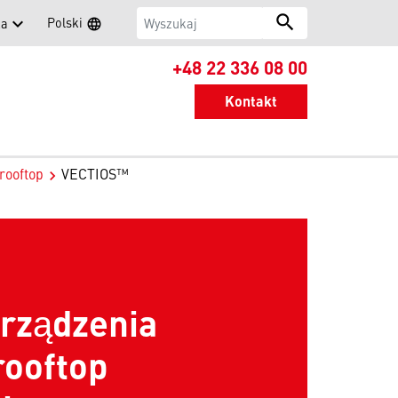
Wyszukaj
search
Polski
ka
language
Search
Ustaw język
+48 22 336 08 00
Kontakt
rooftop
VECTIOS™
rządzenia
rooftop