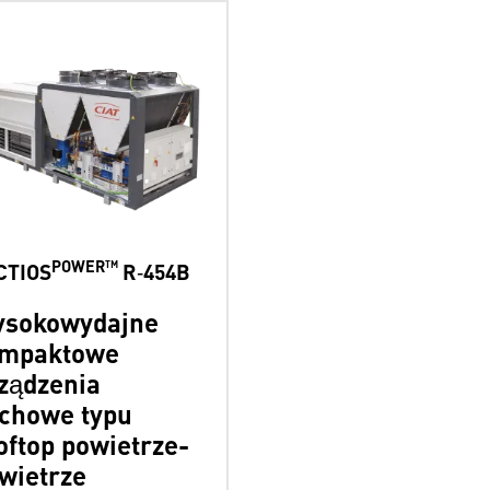
POWER™
CTIOS
R‑454B
sokowydajne
mpaktowe
ządzenia
chowe typu
oftop powietrze-
wietrze