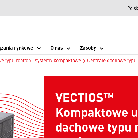
Pols
ązania rynkowe
O nas
Zasoby
e typu rooftop i systemy kompaktowe
Centrale dachowe typu 
VECTIOS™
Kompaktowe u
dachowe typu 