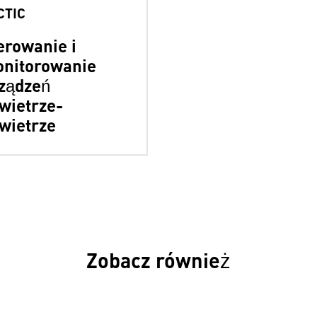
CTIC
erowanie i
nitorowanie
ządzeń
wietrze-
wietrze
Zobacz również